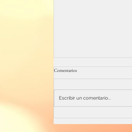
Comentarios
La espera de Sergio
Escribir un comentario...