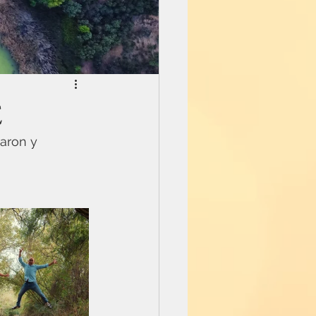
E
aron y 