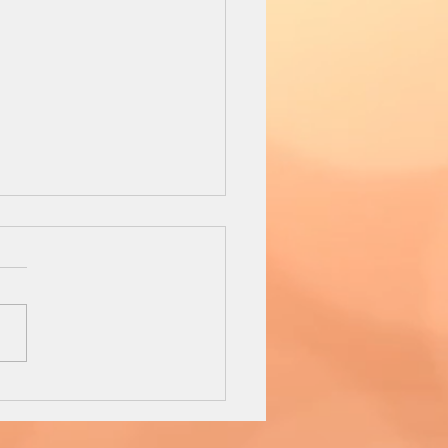
LERY PRINT EXAMPLE
aldigital