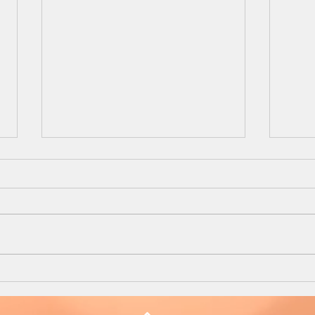
EL DÍA MÁS FELIZ DE TU
GAL
VIDA
by #sa