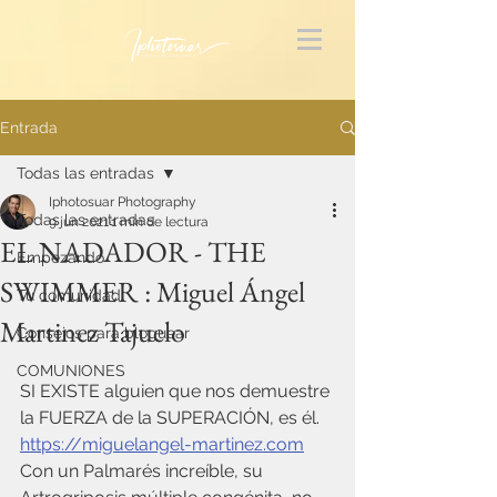
Entrada
Todas las entradas
Iphotosuar Photography
Todas las entradas
9 jun 2021
1 min de lectura
EL NADADOR - THE
Empezando
SWIMMER : Miguel Ángel
Tu comunidad
Martinez Tajuelo
Consejos para bloguear
COMUNIONES
SI EXISTE alguien que nos demuestre 
la FUERZA de la SUPERACIÓN, es él.
https://miguelangel-martinez.com
Con un Palmarés increíble, su 